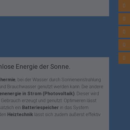
0722
Cont
Besu
Besu
Besu
nlose Energie der Sonne.
thermie
, bei der Wasser durch Sonneneinstrahlung
 und Brauchwasser genutzt werden kann. Die andere
nenergie in Strom (Photovoltaik)
. Dieser wird
 Gebrauch erzeugt und genutzt. Optimieren lässt
ätzlich ein
Batteriespeicher
in das System
nden
Heiztechnik
lässt sich zudem äußerst effektiv