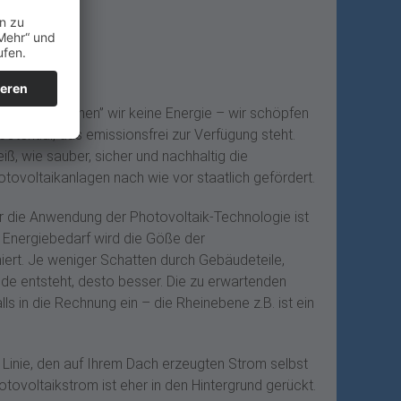
, „verbrauchen” wir keine Energie – wir schöpfen
otential, das emissionsfrei zur Verfügung steht.
ß, wie sauber, sicher und nachhaltig die
tovoltaikanlagen nach wie vor staatlich gefördert.
r die Anwendung der Photovoltaik-Technologie ist
 Energiebedarf wird die Göße der
iert. Je weniger Schatten durch Gebäudeteile,
e entsteht, desto besser. Die zu erwartenden
s in die Rechnung ein – die Rheinebene z.B. ist ein
r Linie, den auf Ihrem Dach erzeugten Strom selbst
tovoltaikstrom ist eher in den Hintergrund gerückt.