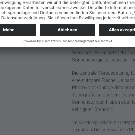
Wenn wir Sonnenenergie nutzen
aus einem gewaltigen Energiep
Weil auch der Gesetzgeber wei
Sonnenenergie ist, werden Pho
Die zentrale Voraussetzung fü
eine nutzbare Fläche. Je nach
Photovoltaikanlage dimension
Topografie und andere Gebäud
Sonnenstunden fließen ebenfall
sehr guter Standort.
Im Vordergrund steht in erste
zu nutzen. Der Verkauf von Pho