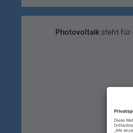
Photovoltaik
steht für