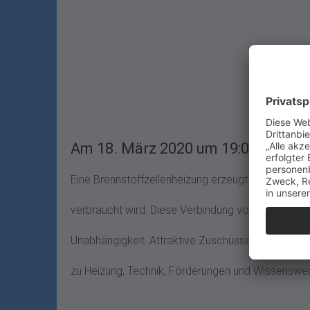
Am 18. März 2020 um 19:00 Uhr
Eine Brennstoffzellenheizung erzeugt nicht nur W
verbraucht wird. Diese Verbindung von Wärme und
Unabhängigkeit. Attraktive Zuschüsse vom Staat u
zu Heizung, Technik, Förderungen und Wissenswert