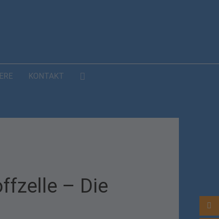
ERE
KONTAKT
ffzelle – Die
0722